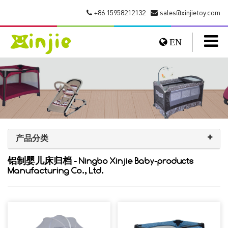
+86 15958212132
sales@xinjietoy.com
EN
产品分类
铝制婴儿床归档 - Ningbo Xinjie Baby-products
Manufacturing Co., Ltd.