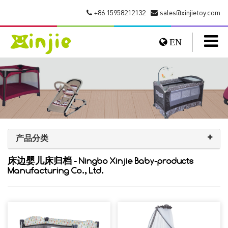
+86 15958212132
sales@xinjietoy.com
EN
产品分类
床边婴儿床归档 - Ningbo Xinjie Baby-products
Manufacturing Co., Ltd.