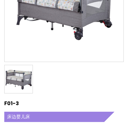
F01-3
床边婴儿床