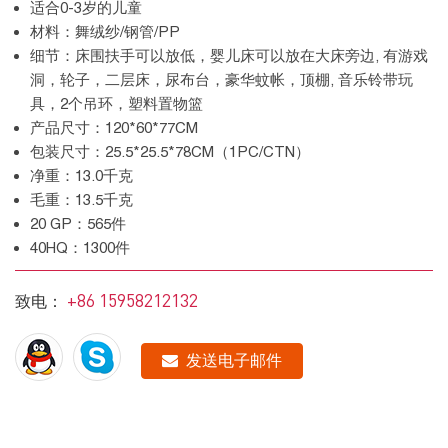
适合0-3岁的儿童
材料：舞绒纱/钢管/PP
细节：床围扶手可以放低，婴儿床可以放在大床旁边, 有游戏
洞，轮子，二层床，尿布台，豪华蚊帐，顶棚, 音乐铃带玩
具，2个吊环，塑料置物篮
产品尺寸：120*60*77CM
包装尺寸：25.5*25.5*78CM（1PC/CTN）
净重：13.0千克
毛重：13.5千克
20 GP：565件
40HQ：1300件
+86 15958212132
致电：
发送电子邮件