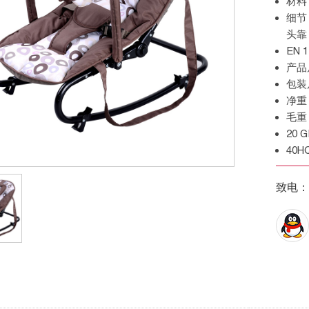
材
细节：布套可拆洗，靠背五档调节，玩具杆带玩具，有
头靠
EN
产
包
净
毛
20
40
致电