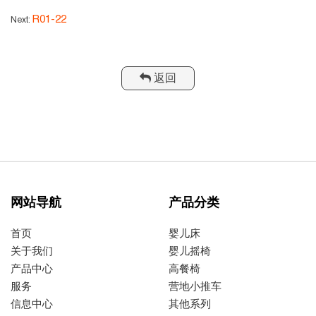
R01-22
Next:
返回
网站导航
产品分类
首页
婴儿床
关于我们
婴儿摇椅
产品中心
高餐椅
服务
营地小推车
信息中心
其他系列