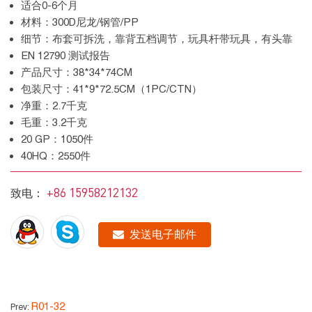
适合0-6个月
材料：300D尼龙/钢管/PP
细节：布套可拆洗，靠背五档调节，玩具杆带玩具，有头靠
EN 12790 测试报告
产品尺寸：38*34*74CM
包装尺寸：41*9*72.5CM（1PC/CTN）
净重：2.7千克
毛重：3.2千克
20 GP：1050件
40HQ：2550件
+86 15958212132
致电：
发送电子邮件
R01-32
Prev: