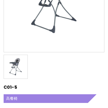
C01-5
高餐椅