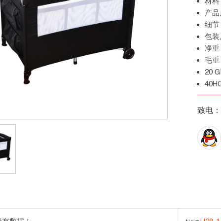
材
产
细
包
净
毛重
20
40
致电