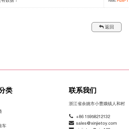
没有数据！
H28-1
Next:
返回
分类
联系我们
浙江省余姚市小曹娥镇人和村
椅
+86 15958212132
sales@xinjietoy.com
推车