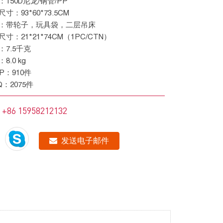
料：150D尼龙/钢管/PP
品尺寸：93*60*73.5CM
节：带轮子，玩具袋，二层吊床
装尺寸：21*21*74CM（1PC/CTN）
重：7.5千克
：8.0 kg
 GP：910件
HQ：2075件
+86 15958212132
：
发送电子邮件