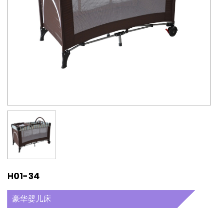
H01-34
豪华婴儿床