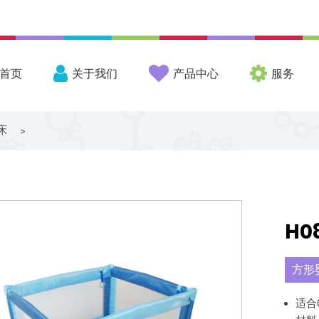
首页
关于我们
产品中心
服务
床
>
H0
方形
适