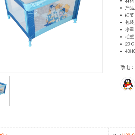
材
产
细
包
净
毛
20
40
致电