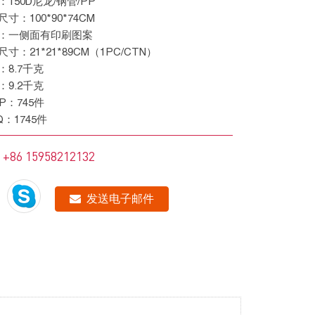
料：150D尼龙/钢管/PP
品尺寸：100*90*74CM
节：一侧面有印刷图案
装尺寸：21*21*89CM（1PC/CTN）
重：8.7千克
重：9.2千克
 GP：745件
HQ：1745件
+86 15958212132
：
发送电子邮件