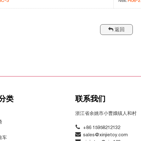
8C-5
H08-2
Next:
返回
分类
联系我们
浙江省余姚市小曹娥镇人和村
椅
+86 15958212132
sales@xinjietoy.com
推车